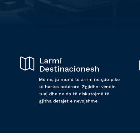
i
Larmi

Destinacionesh
Me ne, ju mund të arrini në çdo pikë
të hartës botërore. Zgjidhni vendin
tuaj dhe ne do të diskutojmë të
gjitha detajet e nevojshme.