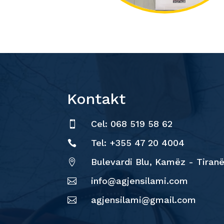
Kontakt
Cel: 068 519 58 62

Tel: +355 47 20 4004

Bulevardi Blu, Kamëz - Tiran

info@agjensilami.com

agjensilami@gmail.com
