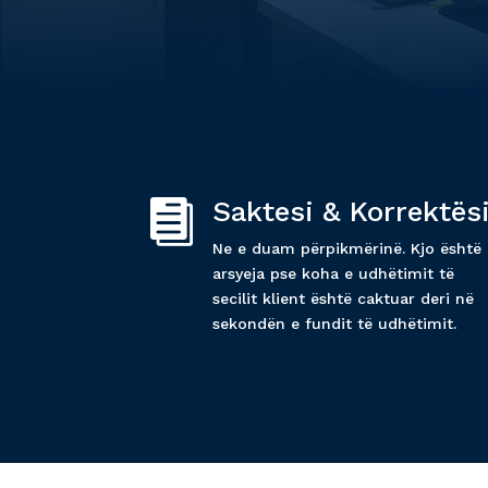
Saktesi & Korrektës

Ne e duam përpikmërinë. Kjo është
arsyeja pse koha e udhëtimit të
secilit klient është caktuar deri në
sekondën e fundit të udhëtimit.