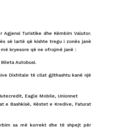
ër Agjensi Turistike dhe Këmbim Valutor.
ës së lartë që kishte tregu i zonës janë
më kryesore që ne ofrojmë janë :
 Bileta Autobusi.
e Dixhitale të cilat gjithashtu kanë një
Iutecredit, Eagle Mobile, Unionnet
t e Bashkisë, Këstet e Kredive, Faturat
hërbim sa më korrekt dhe të shpejt për