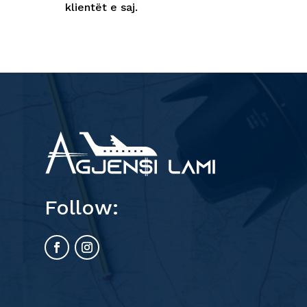
klientët e saj.
Follow:
ë