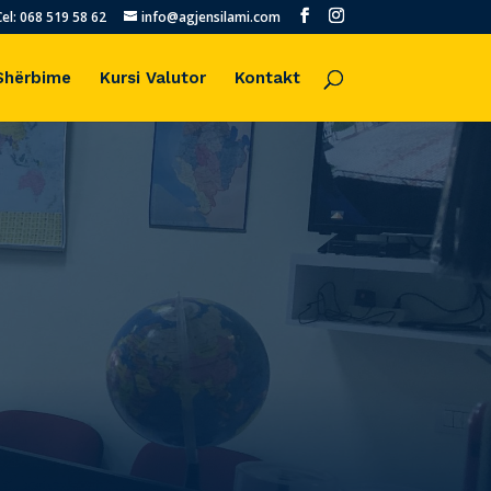
Cel: 068 519 58 62
info@agjensilami.com
Shërbime
Kursi Valutor
Kontakt